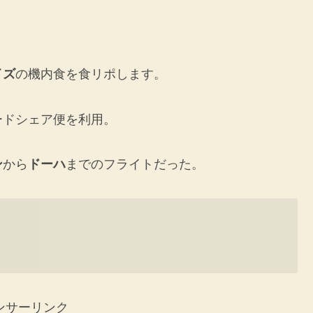
イズ
の機内食を食リポします。
ードシェア便を利用。
ン
から
ドーハ
までのフライトだった。
ンサーリンク