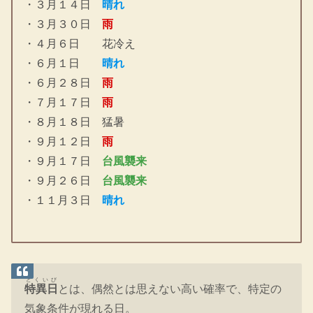
・３月１４日
晴れ
・３月３０日
雨
・４月６日 花冷え
・６月１日
晴れ
・６月２８日
雨
・７月１７日
雨
・８月１８日 猛暑
・９月１２日
雨
・９月１７日
台風襲来
・９月２６日
台風襲来
・１１月３日
晴れ
とくいび
特異日
とは、偶然とは思えない高い確率で、特定の
気象条件が現れる日。