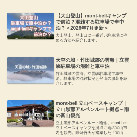
【大山登山】mont-bellキャンプ
で前泊？混雑する駐車場で車中
泊？＜2026年7月更新＞
大山登山。登山口に一番近い駐車場に停
める方法を紹介します。
天空の城・竹田城跡の雲海｜立雲
峡駐車場の混雑と車中泊
竹田城跡の雲海。立雲峡駐車場で車中
泊。駐車場の混雑状況と登山の服装を紹
介します。
mont-bell 立山ベースキャンプ｜
立山黒部アルペンルート拠点～雨
の富山観光
立山黒部アルペンルート断念。mont-bell
立山ベースキャンプを拠点に雨の富山市
内を観光。隈研吾氏が建築した「富山市