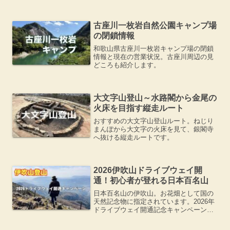
ガラス美術館」がランドマークになって
いました。
古座川一枚岩自然公園キャンプ場
の閉鎖情報
和歌山県古座川一枚岩キャンプ場の閉鎖
情報と現在の営業状況。古座川周辺の見
どころも紹介します。
大文字山登山～水路閣から金尾の
火床を目指す縦走ルート
おすすめの大文字山登山ルート。ねじり
まんぽから大文字の火床を見て、銀閣寺
へ抜ける縦走ルートです。
2026伊吹山ドライブウェイ開
通！初心者が登れる日本百名山
日本百名山の伊吹山。お花畑として国の
天然記念物に指定されています。2026年
ドライブウェイ開通記念キャンペーンに
並んでみると、お得な特典がいっぱいで
した。