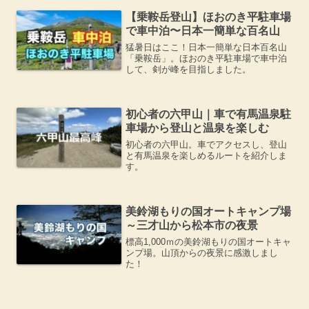
【乗鞍岳登山】ほおのき平駐車場
で車中泊〜日本一簡単な百名山
猛暑日はここ！日本一簡単な日本百名山
「乗鞍岳」。ほおのき平駐車場で車中泊
して、剣が峰を目指しました。
初心者の六甲山｜車で有馬温泉駐
車場から登山と温泉を楽しむ
初心者の六甲山。車でアクセスし、登山
と有馬温泉を楽しめるルートを紹介しま
す。
美鈴湖もりの国オートキャンプ場
～三才山から松本市の夜景
標高1,000ｍの美鈴湖もりの国オートキャ
ンプ場。山頂からの夜景に感激しまし
た！