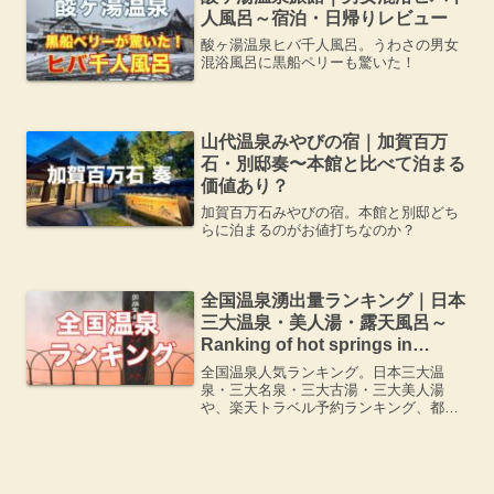
人風呂～宿泊・日帰りレビュー
酸ヶ湯温泉ヒバ千人風呂。うわさの男女
混浴風呂に黒船ペリーも驚いた！
山代温泉みやびの宿｜加賀百万
石・別邸奏〜本館と比べて泊まる
価値あり？
加賀百万石みやびの宿。本館と別邸どち
らに泊まるのがお値打ちなのか？
全国温泉湧出量ランキング｜日本
三大温泉・美人湯・露天風呂～
Ranking of hot springs in
Japan
全国温泉人気ランキング。日本三大温
泉・三大名泉・三大古湯・三大美人湯
や、楽天トラベル予約ランキング、都道
府県別湧出量ランキングなどを紹介しま
す。