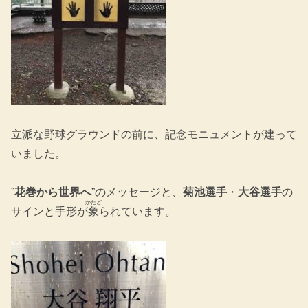
立派な野球グラウンドの前に、記念モニュメントが建って
いました。
”
花巻から世界へ
”のメッセージと、
菊池選手
・
大谷選手
の
かたど
サインと手形が
象
られています。