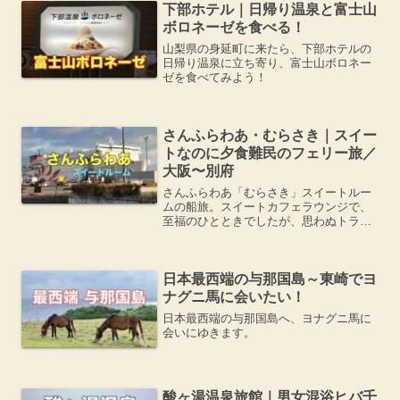
下部ホテル｜日帰り温泉と富士山
ボロネーゼを食べる！
山梨県の身延町に来たら、下部ホテルの
日帰り温泉に立ち寄り、富士山ボロネー
ゼを食べてみよう！
さんふらわあ・むらさき｜スイー
トなのに夕食難民のフェリー旅／
大阪〜別府
さんふらわあ「むらさき」スイートルー
ムの船旅。スイートカフェラウンジで、
至福のひとときでしたが、思わぬトラブ
ルに遭遇しました。
日本最西端の与那国島～東崎でヨ
ナグニ馬に会いたい！
日本最西端の与那国島へ、ヨナグニ馬に
会いにゆきます。
酸ヶ湯温泉旅館｜男女混浴ヒバ千